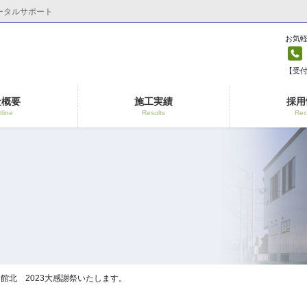
ータルサポート
お気
【受付時
社概要
施工実績
採用
line
Results
Rec
館北 2023大感謝祭いたします。