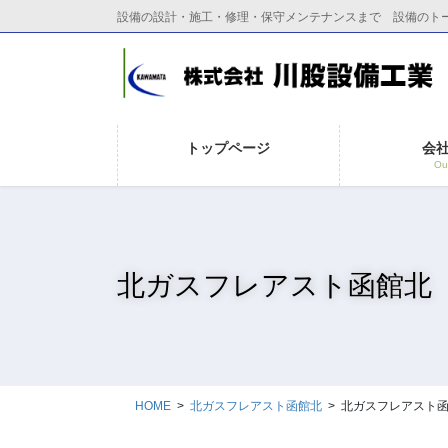
コ
ナ
設備の設計・施工・修理・保守メンテナンスまで 設備のト
ン
ビ
テ
ゲ
ン
ー
ツ
シ
に
ョ
トップページ
会
移
ン
Out
動
に
移
動
北ガスフレアスト函館北
HOME
北ガスフレアスト函館北
北ガスフレアスト函